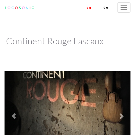
en
de
Togg
navi
Continent Rouge Lascaux
Previous
Next